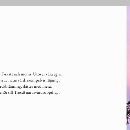
för F-skatt och moms. Utöver våra egna
n av naturvård, exempelvis röjning,
årdsbränning, slåtter med mera.
nör till Trossö naturvårdsuppdrag.