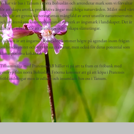
Vi har vår bas i Tanum i norra Bohuslän och arrenderar mark som vi förvaltar
för att skapa artrika, produktiva ängar med höga naturvärden. Målet med vårt
arbete är att gynna slåtterängarnas mångfald av arter utanför naturreservaten
och att återskapa sammanhängande nätverk av ängsmark i landskapet. Det är
därför vi arbetar för att återskapa och nyskapa slåtterängar.
Visionen är att ängarna i framtiden kommer högre på agendan inom frågan
om biodiversitet och att restaurera natur, men också för deras potential som
klimatpositiva kolsänkor.​
Tillsammans med Pratensis AB håller vi på att ta fram en fröbank med
genotyp från norra Bohuslän. Fröerna kommer att gå att köpa i Pratensis
fröblandningar men är odlade och insamlade hos oss i Tanum.​​