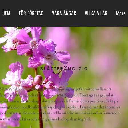
HEM
FÖR FÖRETAG
VÅRA ÄNGAR
VILKA VI ÄR
More
SLÅTTERÄNG 2.0
Slåtterverket är ett företag som placerar sig ungefär mitt emellan ett
lantbruksföretag och en naturvårdsentreprenör. Företaget är grundat i
ambitionen att återskapa slåtterängar och främja deras positiva effekt på
mångfalden i jordbrukslandskapet där vi verkar. I en tid när det intensiva
jordbruket är rådande vill vi utveckla mindre intensiva jordbruksmetoder
som är produktiva och som gynnar biologisk mångfald.